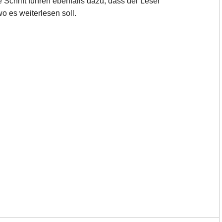
Schrift führen ebenfalls dazu, dass der Leser
o es weiterlesen soll.