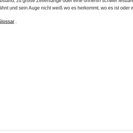
bstand, zu große Zeilenlänge oder eine ohnehin schwer lesbare 
ähnt und sein Auge nicht weiß wo es herkommt, wo es ist oder w
Glossar
.