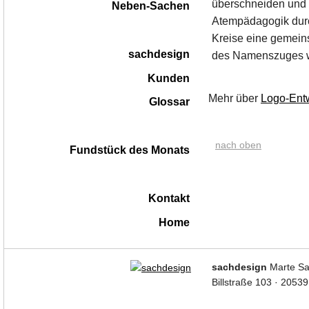
überschneiden und e
Neben-Sachen
Atempädagogik durch 
Kreise eine gemeins
sachdesign
des Namenszuges w
Kunden
Mehr über
Logo-Ent
Glossar
nach oben
Fundstück des Monats
Kontakt
Home
|
sachdesign
Marte Sa
Billstraße 103 · 2053