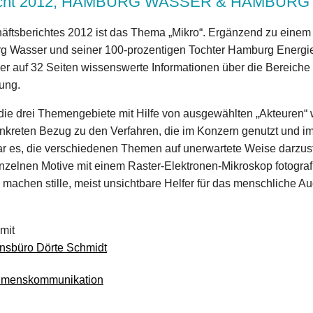
richt 2012, HAMBURG WASSER & HAMBUR
äftsberichtes 2012 ist das Thema „Mikro“. Ergänzend zu einem fa
g Wasser und seiner 100-prozentigen Tochter Hamburg Energie 
er auf 32 Seiten wissenswerte Informationen über die Bereich
ung.
die drei Themengebiete mit Hilfe von ausgewählten „Akteuren“ w
nkreten Bezug zu den Verfahren, die im Konzern genutzt und im
r es, die verschiedenen Themen auf unerwartete Weise darzus
nzelnen Motive mit einem Raster-Elektronen-Mikroskop fotografi
 machen stille, meist unsichtbare Helfer für das menschliche Au
mit
onsbüro Dörte Schmidt
hmenskommunikation