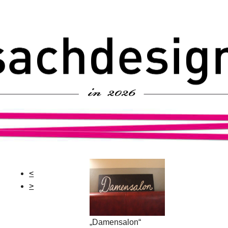
<
>
„Damensalon“