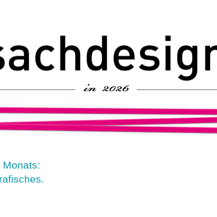
 Monats:
rafisches.