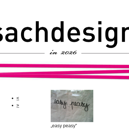
<
>
„easy peasy“