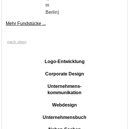
in
Berlin)
Mehr Fundstücke ...
nach oben
|
Logo-Entwicklung
Corporate Design
Unternehmens-
kommunikation
Webdesign
Unternehmensbuch